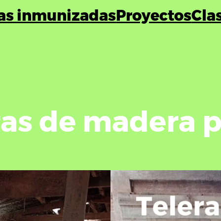
as inmunizadas
Proyectos
Cla
ras de madera p